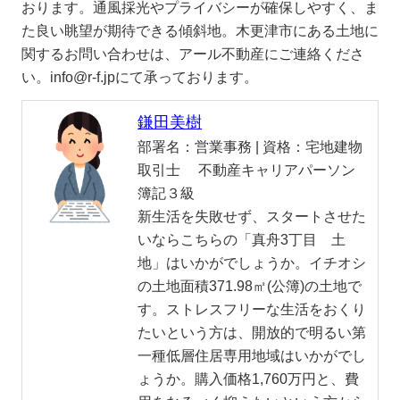
おります。通風採光やプライバシーが確保しやすく、ま
た良い眺望が期待できる傾斜地。木更津市にある土地に
関するお問い合わせは、アール不動産にご連絡くださ
い。info@r-f.jpにて承っております。
鎌田美樹
部署名：
営業事務 |
資格：
宅地建物
取引士 不動産キャリアパーソン
簿記３級
新生活を失敗せず、スタートさせた
いならこちらの「真舟3丁目 土
地」はいかがでしょうか。イチオシ
の土地面積371.98㎡(公簿)の土地で
す。ストレスフリーな生活をおくり
たいという方は、開放的で明るい第
一種低層住居専用地域はいかがでし
ょうか。購入価格1,760万円と、費