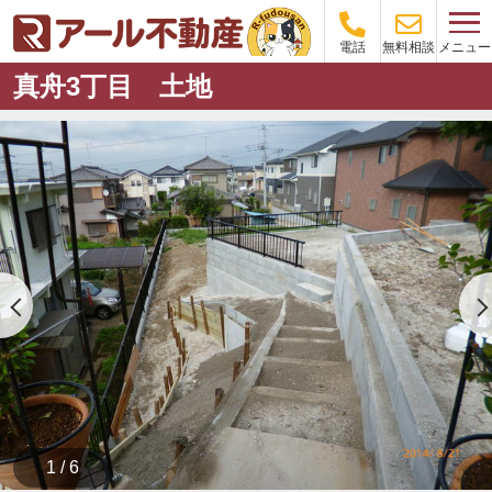
メニュー
電話
無料相談
真舟3丁目 土地
1 / 6