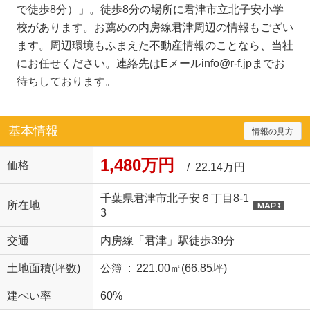
で徒歩8分）」。徒歩8分の場所に君津市立北子安小学
校があります。お薦めの内房線君津周辺の情報もござい
ます。周辺環境もふまえた不動産情報のことなら、当社
にお任せください。連絡先はEメールinfo@r-f.jpまでお
待ちしております。
基本情報
情報の見方
1,480万円
価格
/ 22.14万円
千葉県君津市北子安６丁目8-1
所在地
3
交通
内房線「君津」駅徒歩39分
土地面積(坪数)
公簿 : 221.00㎡(66.85坪)
建ぺい率
60%