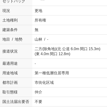
セットバック
現況
更地
土地権利
所有権
建築条件
無
地目 / 地勢
山林 / -
二方(除角地)(北 公道 6.0m 間口 15.3m)
接道状況
(東 4.0m 間口 12.8m)
最適用途
-
用途地域
第一種低層住居専用
都市計画
市街化区域
取引態様
仲介
国土法届出要否
不要