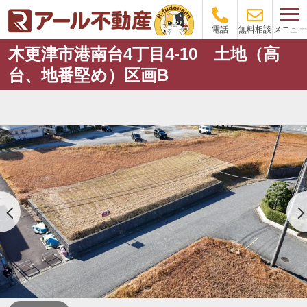
メニュー
電話
無料相談
木更津市港南台4丁目4-10 土地（高
台、地番堅め）区画B