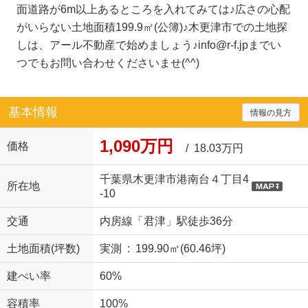
面道路が6m以上あるところを入れてみては♪広さの心配
がいらない土地面積199.9㎡(公簿)♪木更津市での土地探
しは、アール不動産で始めましょう♪info@r-f.jpまでい
つでもお問い合わせくださいませ(^^)
基本情報
情報の見方
1,090万円
価格
/ 18.03万円
千葉県木更津市港南台４丁目4
所在地
-10
交通
内房線「君津」駅徒歩36分
土地面積(坪数)
実測 : 199.90㎡(60.46坪)
建ぺい率
60%
容積率
100%