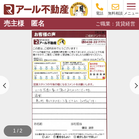
メニュー
電話
無料相談
売主様 匿名
ご職業：賃貸経営
1 / 2