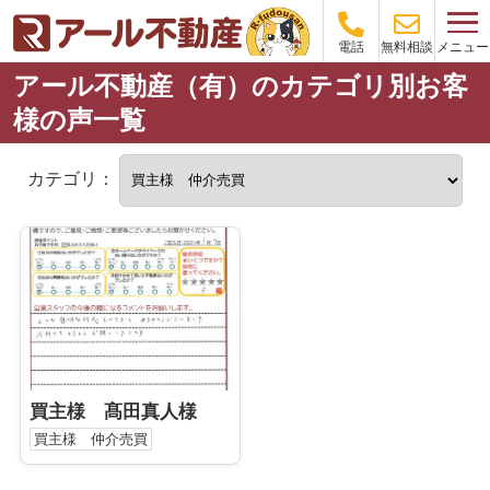
メニュー
電話
無料相談
アール不動産（有）のカテゴリ別お客
様の声一覧
カテゴリ：
買主様 髙田真人様
買主様 仲介売買