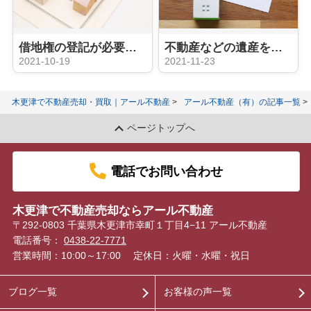
借地権の登記が必要なケースやメリットを詳しく解説！
不動産などの遺産を相続する際の「特別受益」とは？種類についても解説！
2021-10-19
2021-11-23
木更津で不動産売却・買取｜アール不動産
アール不動産（有）の記事一覧
ページトップへ
電話でお問い合わせ
木更津で不動産売却ならアール不動産
〒292-0803 千葉県木更津市幸町１丁目4−11 アール不動産
電話番号：
0438-22-7771
営業時間：10:00～17:00
定休日：火曜・水曜・祝日
ブログ一覧
お客様の声一覧